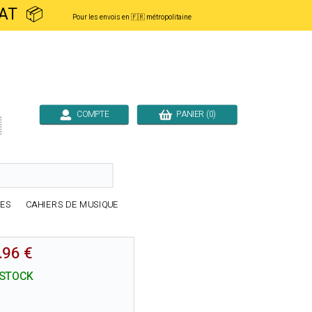
ACHAT 📦
Pour les envois en 🇫🇷 métropolitaine
COMPTE
PANIER (0)

RES
CAHIERS DE MUSIQUE
.96 €
 STOCK