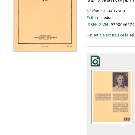
pour 2 violons et pian
N° d'article :
AL17909
Editeur :
Leduc
ISBN/ISMN :
9790046179
Cet article est issu de la sé