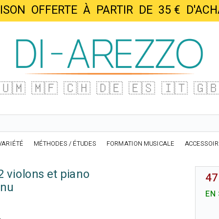
AISON OFFERTE À PARTIR DE 35 € D'
🇺🇲
🇲🇫
🇨🇭
🇩🇪
🇪🇸
🇮🇹
🇬
VARIÉTÉ
MÉTHODES / ÉTUDES
FORMATION MUSICALE
ACCESSOI
2 violons et piano
47
inu
EN