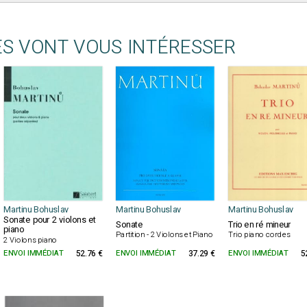
ES VONT VOUS INTÉRESSER
Martinu Bohuslav
Martinu Bohuslav
Martinu Bohuslav
Sonate pour 2 violons et
Sonate
Trio en ré mineur
piano
Partition - 2 Violons et Piano
Trio piano cordes
2 Violons piano
ENVOI IMMÉDIAT
52.76 €
ENVOI IMMÉDIAT
37.29 €
ENVOI IMMÉDIAT
5