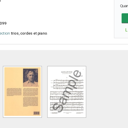
o
Quan
099
L
lection
trios, cordes et piano
.