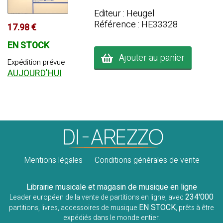
Editeur : Heugel
Référence : HE33328
17.98 €
EN STOCK
Ajouter au panier
Expédition prévue
AUJOURD'HUI
Mentions légales
Conditions générales de vente
Librairie musicale et magasin de musique en ligne
234'000
Leader européen de la vente de partitions en ligne, avec
EN STOCK
partitions, livres, accessoires de musique
, prêts à être
expédiés dans le monde entier.