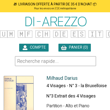
🎁 LIVRAISON OFFERTE À PARTIR DE 35 € D'ACHAT 📦
Pour les envois en 🇫🇷 métropolitaine
🇺🇲
🇲🇫
🇨🇭
🇩🇪
🇪🇸
🇮🇹

COMPTE
PANIER (0)

Milhaud Darius
4 Visages - N° 3 - la Bruxelloise
N°3 Extrait des 4 Visages
Partition - Alto et Piano