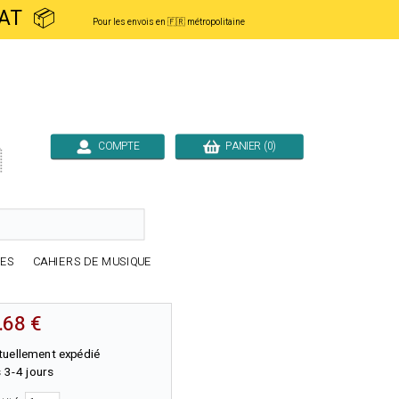
ACHAT 📦
Pour les envois en 🇫🇷 métropolitaine
COMPTE
PANIER (0)

RES
CAHIERS DE MUSIQUE
.68 €
tuellement expédié
 3-4 jours