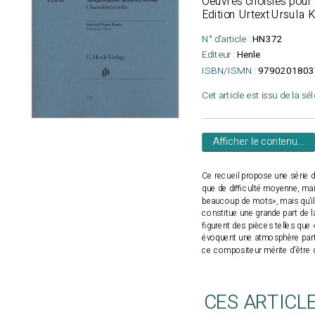
Oeuvres choisies pour 
Edition Urtext Ursula 
N° d'article :
HN372
Editeur :
Henle
ISBN/ISMN :
9790201803
Cet article est issu de la sé
Afficher le contenu...
Ce recueil propose une série d
que de difficulté moyenne, mais
beaucoup de mots», mais qu'il 
constitue une grande part de l
figurent des pièces telles que
évoquent une atmosphère partic
ce compositeur mérite d'être 
CES ARTICL