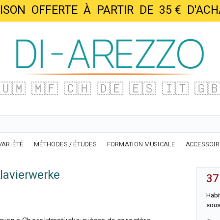
AISON OFFERTE À PARTIR DE 35 € D'
🇺🇲
🇲🇫
🇨🇭
🇩🇪
🇪🇸
🇮🇹
🇬
VARIÉTÉ
MÉTHODES / ÉTUDES
FORMATION MUSICALE
ACCESSOI
lavierwerke
37
Habi
sous