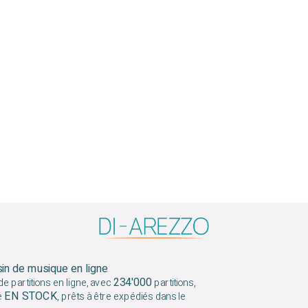
sin de musique en ligne
234'000
e partitions en ligne, avec
partitions,
EN STOCK
e
, prêts à être expédiés dans le