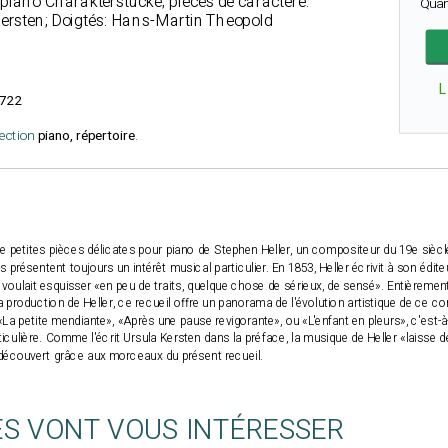
piano Charakterstücke; pièces de caractère.
Quan
Kersten; Doigtés: Hans-Martin Theopold
L
722
lection
piano, répertoire
.
e petites pièces délicates pour piano de Stephen Heller, un compositeur du 19e siècle.
 présentent toujours un intérêt musical particulier. En 1853, Heller écrivit à son éditeu
voulait esquisser «en peu de traits, quelque chose de sérieux, de sensé». Entièrement
a production de Heller, ce recueil offre un panorama de l'évolution artistique de ce
 «La petite mendiante», «Après une pause revigorante», ou «L'enfant en pleurs», c'est-
ulière. Comme l'écrit Ursula Kersten dans la préface, la musique de Heller «laisse d
découvert grâce aux morceaux du présent recueil.
ES VONT VOUS INTÉRESSER