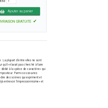
tité
Ajouter au panier
✔
IVRAISON GRATUITE
 La plupart d'entre elles ne sont
r qu'il «n'avait pas cherché à faire
 dédié à la «pièce de caractère» qui
 compositeur. Parmi ces œuvres
à-dire des scènes qui expriment et
éjà entrevoir l'impressionnisme» et