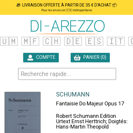
🎁 LIVRAISON OFFERTE À PARTIR DE 35 € D'ACHAT 📦
Pour les envois en 🇫🇷 métropolitaine
🇺🇲
🇲🇫
🇨🇭
🇩🇪
🇪🇸
🇮🇹

COMPTE
PANIER (0)

SCHUMANN
Fantaisie Do Majeur Opus 17
Robert Schumann Edition
Urtext Ernst Herttrich; Doigtés:
Hans-Martin Theopold