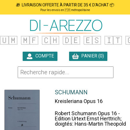
🎁 LIVRAISON OFFERTE À PARTIR DE 35 € D'ACHAT 📦
Pour les envois en 🇫🇷 métropolitaine
🇺🇲
🇲🇫
🇨🇭
🇩🇪
🇪🇸
🇮🇹

COMPTE
PANIER (0)

SCHUMANN
Kreisleriana Opus 16
Robert Schumann Opus 16 -
Edition Urtext Ernst Herttrich;
doigtés: Hans-Martin Theopold