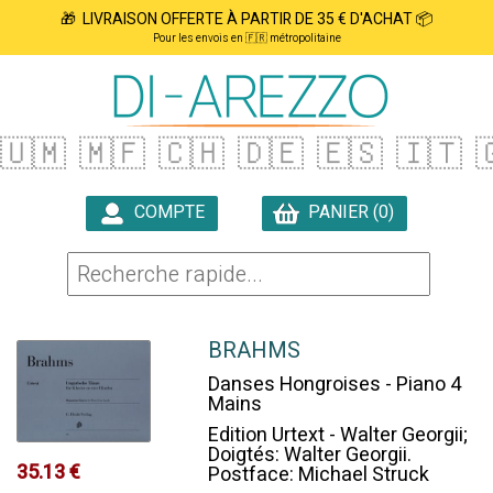
🎁 LIVRAISON OFFERTE À PARTIR DE 35 € D'ACHAT 📦
Pour les envois en 🇫🇷 métropolitaine
🇺🇲
🇲🇫
🇨🇭
🇩🇪
🇪🇸
🇮🇹

COMPTE
PANIER (0)

BRAHMS
Danses Hongroises - Piano 4
Mains
Edition Urtext - Walter Georgii;
Doigtés: Walter Georgii.
35.13 €
Postface: Michael Struck