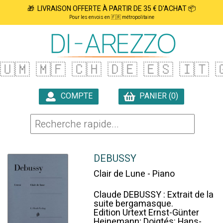
🎁 LIVRAISON OFFERTE À PARTIR DE 35 € D'ACHAT 📦
Pour les envois en 🇫🇷 métropolitaine
🇺🇲
🇲🇫
🇨🇭
🇩🇪
🇪🇸
🇮🇹

COMPTE
PANIER (0)

DEBUSSY
Clair de Lune - Piano
Claude DEBUSSY : Extrait de la
suite bergamasque.
Edition Urtext Ernst-Günter
Heinemann; Doigtés: Hans-