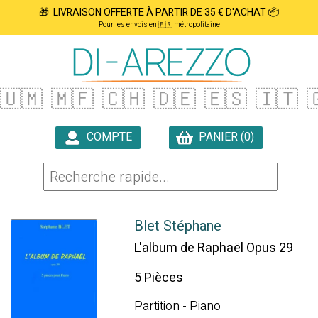
🎁 LIVRAISON OFFERTE À PARTIR DE 35 € D'ACHAT 📦
Pour les envois en 🇫🇷 métropolitaine
🇺🇲
🇲🇫
🇨🇭
🇩🇪
🇪🇸
🇮🇹

COMPTE
PANIER (0)

Blet Stéphane
L'album de Raphaël Opus 29
5 Pièces
Partition - Piano