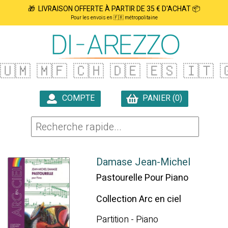
🎁 LIVRAISON OFFERTE À PARTIR DE 35 € D'ACHAT 📦
Pour les envois en 🇫🇷 métropolitaine
🇺🇲
🇲🇫
🇨🇭
🇩🇪
🇪🇸
🇮🇹

COMPTE
PANIER (0)

Damase Jean-Michel
Pastourelle Pour Piano
Collection Arc en ciel
Partition - Piano