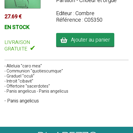
Partition - Choeur et orgue
Editeur : Combre
27.69 €
Référence : C05350
EN STOCK
Ajouter au panier
LIVRAISON
✔
GRATUITE
- Alleluia "caro mea"
- Communion "quotiescumque"
- Graduel "oculi"
- Introït "cibavit"
- Offertoire "sacerdotes"
- Panis angelicus - Panis angelicus
- Panis angelicus