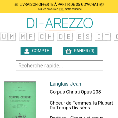
🎁 LIVRAISON OFFERTE À PARTIR DE 35 € D'ACHAT 📦
Pour les envois en 🇫🇷 métropolitaine
🇺🇲
🇲🇫
🇨🇭
🇩🇪
🇪🇸
🇮🇹

COMPTE
PANIER (0)

Langlais Jean
Corpus Christi Opus 208
Choeur de Femmes, la Plupart
Du Temps Divisées