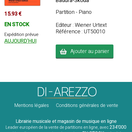
Badura-Skoda
Partition - Piano
15.93 €
EN STOCK
Editeur : Wiener Urtext
Référence : UT50010
Expédition prévue
AUJOURD'HUI
Ajouter au panier
Mentions légales
Conditions générales de vente
Librairie musicale et magasin de musique en ligne
234'000
Leader européen de la vente de partitions en ligne, avec