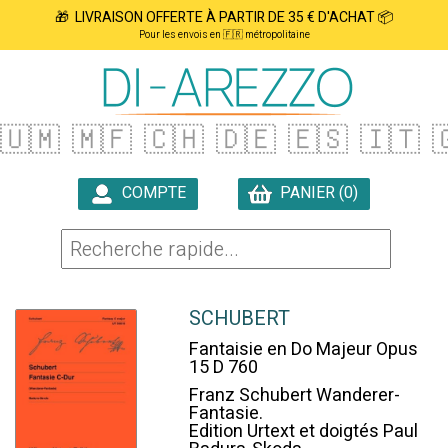
🎁 LIVRAISON OFFERTE À PARTIR DE 35 € D'ACHAT 📦
Pour les envois en 🇫🇷 métropolitaine
🇺🇲
🇲🇫
🇨🇭
🇩🇪
🇪🇸
🇮🇹

COMPTE
PANIER (0)

SCHUBERT
Fantaisie en Do Majeur Opus
15 D 760
Franz Schubert Wanderer-
Fantasie.
Edition Urtext et doigtés Paul