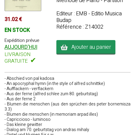
Méthode de Piano - Partition
Editeur : EMB - Editio Musica
31.02 €
Budap
Référence : Z14002
EN STOCK
Expédition prévue
Ajouter au panier
AUJOURD'HUI
LIVRAISON
✔
GRATUITE
- Abschied von pal kadosa
- An apocryphal hymn (in the style of alfred schnittke)
- Aufflackern - verflackern
- Aus der ferne (alfred schlee zum 80. geburtstag)
- Aus der ferne 2
- Blumen die menschen (aus den sprüchen des peter bornemisza
3.3)
- Blumen die menschen (in memoriam arpad illes)
- Capriccioso - luminoso
- Das kleine gewitter
- Dialog am 70. geburtstag von andras mihaly
- Distel und blumen für s.w.