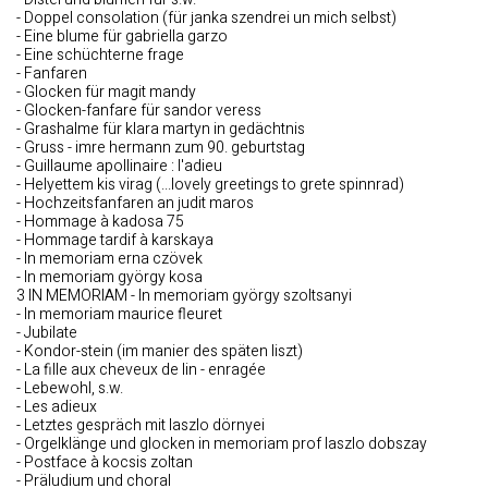
- Doppel consolation (für janka szendrei un mich selbst)
- Eine blume für gabriella garzo
- Eine schüchterne frage
- Fanfaren
- Glocken für magit mandy
- Glocken-fanfare für sandor veress
- Grashalme für klara martyn in gedächtnis
- Gruss - imre hermann zum 90. geburtstag
- Guillaume apollinaire : l'adieu
- Helyettem kis virag (...lovely greetings to grete spinnrad)
- Hochzeitsfanfaren an judit maros
- Hommage à kadosa 75
- Hommage tardif à karskaya
- In memoriam erna czövek
- In memoriam györgy kosa
3 IN MEMORIAM - In memoriam györgy szoltsanyi
- In memoriam maurice fleuret
- Jubilate
- Kondor-stein (im manier des späten liszt)
- La fille aux cheveux de lin - enragée
- Lebewohl, s.w.
- Les adieux
- Letztes gespräch mit laszlo dörnyei
- Orgelklänge und glocken in memoriam prof laszlo dobszay
- Postface à kocsis zoltan
- Präludium und choral