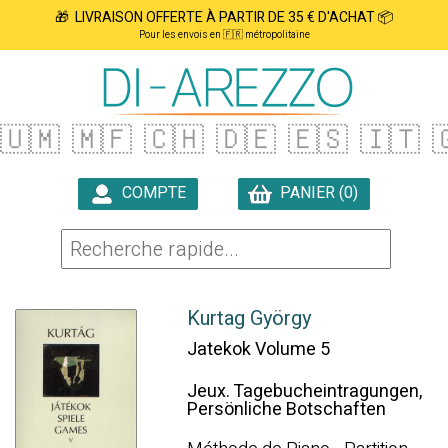
🎁 LIVRAISON OFFERTE À PARTIR DE 35 € D'ACHAT 📦
Pour les envois en 🇫🇷 métropolitaine
🇺🇲
🇲🇫
🇨🇭
🇩🇪
🇪🇸
🇮🇹

COMPTE
PANIER (0)

Kurtag György
Jatekok Volume 5
Jeux. Tagebucheintragungen,
Persönliche Botschaften