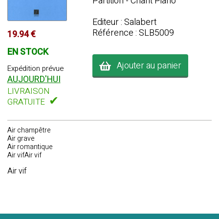
Partition - Chant Piano
Editeur : Salabert
Référence : SLB5009
19.94 €
EN STOCK
Ajouter au panier
Expédition prévue
AUJOURD'HUI
LIVRAISON
✔
GRATUITE
Air champêtre
Air grave
Air romantique
Air vifAir vif
Air vif