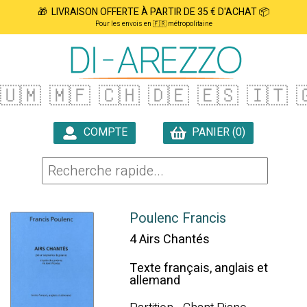
🎁 LIVRAISON OFFERTE À PARTIR DE 35 € D'ACHAT 📦
Pour les envois en 🇫🇷 métropolitaine
🇺🇲
🇲🇫
🇨🇭
🇩🇪
🇪🇸
🇮🇹

COMPTE
PANIER (0)

Poulenc Francis
4 Airs Chantés
Texte français, anglais et
allemand