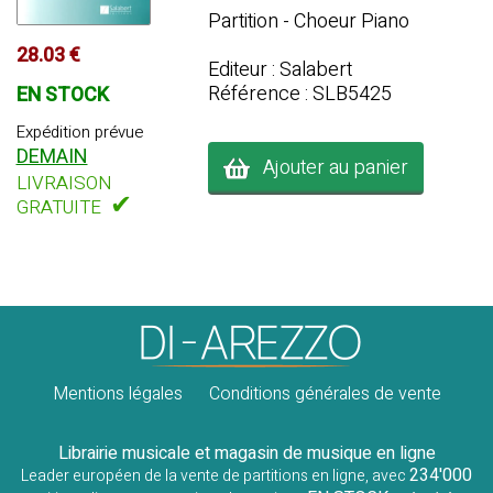
Partition - Choeur Piano
28.03 €
Editeur : Salabert
Référence : SLB5425
EN STOCK
Expédition prévue
DEMAIN
Ajouter au panier
LIVRAISON
✔
GRATUITE
Mentions légales
Conditions générales de vente
Librairie musicale et magasin de musique en ligne
234'000
Leader européen de la vente de partitions en ligne, avec