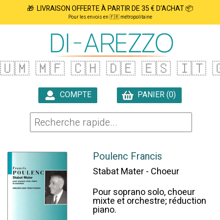
🎁 LIVRAISON OFFERTE À PARTIR DE 35 € D'ACHAT 📦
Pour les envois en 🇫🇷 métropolitaine
🇺🇲
🇲🇫
🇨🇭
🇩🇪
🇪🇸
🇮🇹

COMPTE
PANIER (0)

Poulenc Francis
Stabat Mater - Choeur
Pour soprano solo, choeur
mixte et orchestre; réduction
piano.