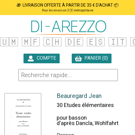
🎁 LIVRAISON OFFERTE À PARTIR DE 35 € D'ACHAT 📦
Pour les envois en 🇫🇷 métropolitaine
🇺🇲
🇲🇫
🇨🇭
🇩🇪
🇪🇸
🇮🇹

COMPTE
PANIER (0)

Beauregard Jean
30 Etudes élémentaires
pour basson
d'après Dancla, Wohlfahrt