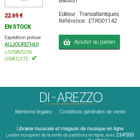
Basson
Editeur : Transatlantiques
22.69 €
Référence : ETR001142
EN STOCK
Expédition prévue
Ajouter au panier
AUJOURD'HUI
LIVRAISON
✔
GRATUITE
Mentions légales
Conditions générales de vente
Librairie musicale et magasin de musique en ligne
234'000
Leader européen de la vente de partitions en ligne, avec