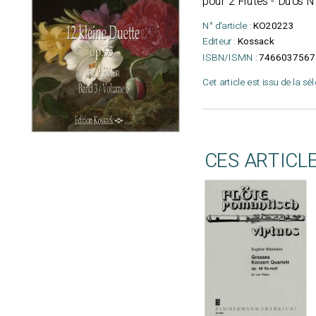
pour 2 Flûtes - Duos N°
N° d'article :
KO20223
Editeur :
Kossack
ISBN/ISMN :
7466037567
Cet article est issu de la sé
CES ARTICL