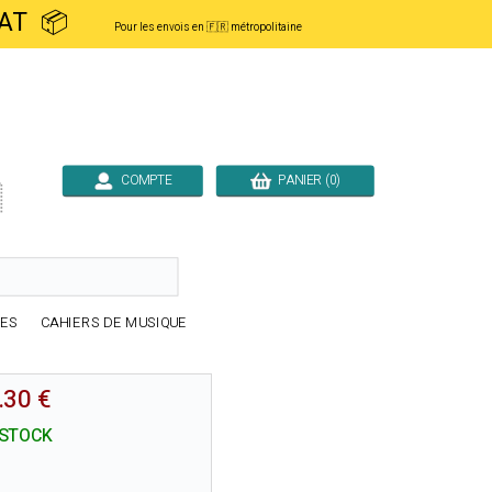
ACHAT 📦
Pour les envois en 🇫🇷 métropolitaine
COMPTE
PANIER (0)

RES
CAHIERS DE MUSIQUE
.30 €
 STOCK