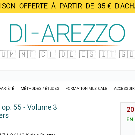
AISON OFFERTE À PARTIR DE 35 € D'
🇺🇲
🇲🇫
🇨🇭
🇩🇪
🇪🇸
🇮🇹
🇬
VARIÉTÉ
MÉTHODES / ÉTUDES
FORMATION MUSICALE
ACCESSOI
 op. 55 - Volume 3
20
ers
EN