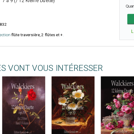
 7 à 9 (/ 12 Kleine Duette)
Quan
832
L
lection
flûte traversière, 2 flûtes et +
.
ES VONT VOUS INTÉRESSER