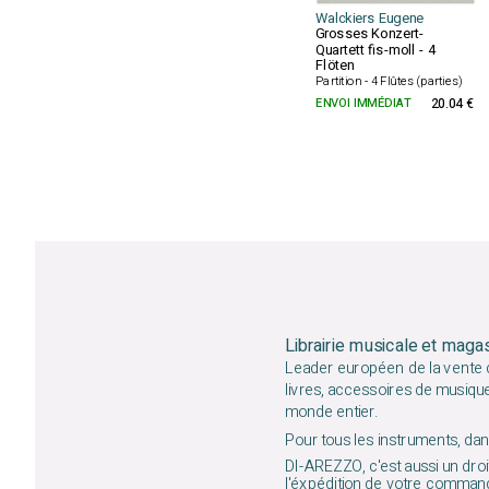
Walckiers Eugene
Grosses Konzert-
Quartett fis-moll - 4
Flöten
Partition - 4 Flûtes (parties)
ENVOI IMMÉDIAT
20.04 €
Librairie musicale et maga
Leader européen de la vente d
livres, accessoires de musiqu
monde entier.
Pour tous les instruments, dans
DI-AREZZO, c'est aussi un droit
l'éxpédition de votre command