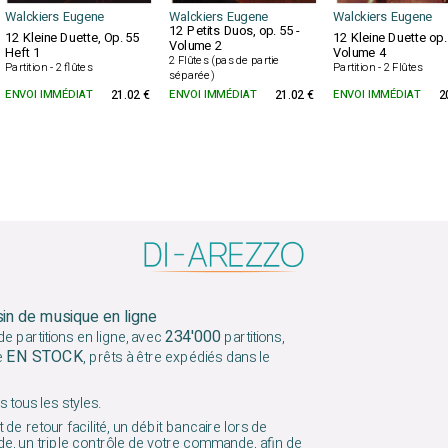
Walckiers Eugene
Walckiers Eugene
Walckiers Eugene
12 Petits Duos, op. 55 -
12 Kleine Duette, Op. 55
12 Kleine Duette op.
Volume 2
Heft 1
Volume 4
2 Flûtes (pas de partie
Partition - 2 flûtes
Partition - 2 Flûtes
séparée)
ENVOI IMMÉDIAT
21.02 €
ENVOI IMMÉDIAT
21.02 €
ENVOI IMMÉDIAT
2
sin de musique en ligne
234'000
e partitions en ligne, avec
partitions,
EN STOCK
e
, prêts à être expédiés dans le
 tous les styles.
 de retour facilité, un débit bancaire lors de
e, un triple contrôle de votre commande, afin de