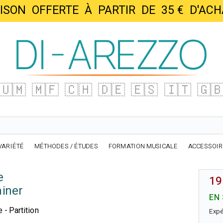
AISON OFFERTE À PARTIR DE 35 € D'
🇺🇲
🇲🇫
🇨🇭
🇩🇪
🇪🇸
🇮🇹
🇬
VARIÉTÉ
MÉTHODES / ÉTUDES
FORMATION MUSICALE
ACCESSOI
e
19
iner
EN
 - Partition
Expé