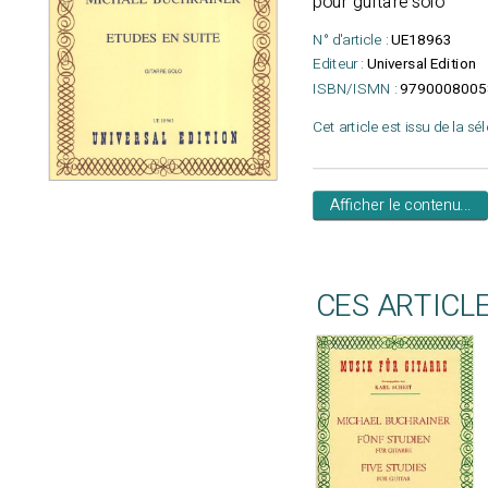
pour guitare solo
N° d'article :
UE18963
Editeur :
Universal Edition
ISBN/ISMN :
9790008005
Cet article est issu de la sé
Afficher le contenu...
CES ARTICL