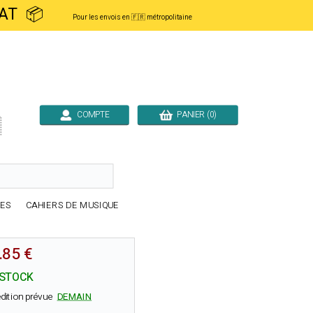
ACHAT 📦
Pour les envois en 🇫🇷 métropolitaine
COMPTE
PANIER (0)

RES
CAHIERS DE MUSIQUE
.85 €
 STOCK
dition prévue
DEMAIN