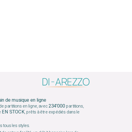
sin de musique en ligne
234'000
e partitions en ligne, avec
partitions,
EN STOCK
e
, prêts à être expédiés dans le
 tous les styles.