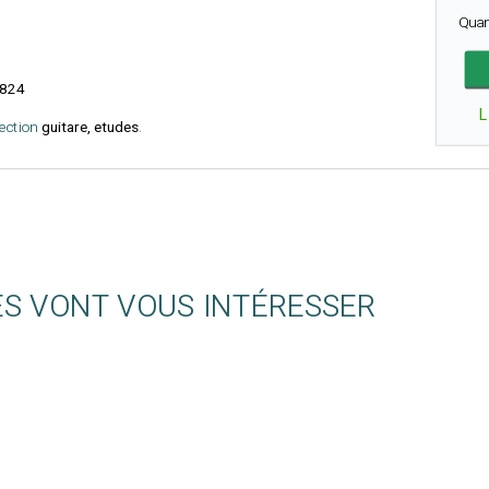
Quan
824
L
lection
guitare, etudes
.
ES VONT VOUS INTÉRESSER