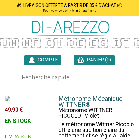
🎁 LIVRAISON OFFERTE À PARTIR DE 35 € D'ACHAT 📦
Pour les envois en 🇫🇷 métropolitaine
🇺🇲
🇲🇫
🇨🇭
🇩🇪
🇪🇸
🇮🇹

COMPTE
PANIER (0)

Métronome Mécanique
WITTNER®
49.90 €
Métronome WITTNER
PICCOLO : VIolet
EN STOCK
Le métronome Wittner Piccolo
offre une audition claire du
battement et se règle à l'aide
LIVRAISON