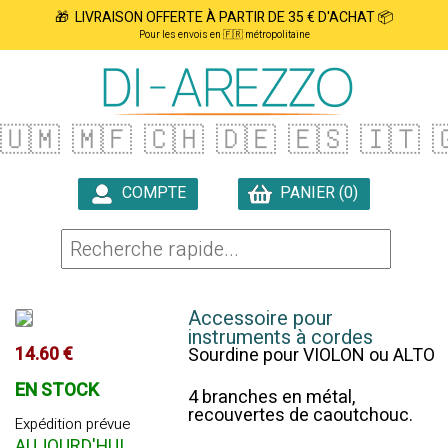
🎁 LIVRAISON OFFERTE À PARTIR DE 35 € D'ACHAT 📦
Pour les envois en 🇫🇷 métropolitaine
🇺🇲
🇲🇫
🇨🇭
🇩🇪
🇪🇸
🇮🇹

COMPTE
PANIER (0)

Accessoire pour
instruments à cordes
14.60 €
Sourdine pour VIOLON ou ALTO
EN STOCK
4 branches en métal,
recouvertes de caoutchouc.
Expédition prévue
AUJOURD'HUI