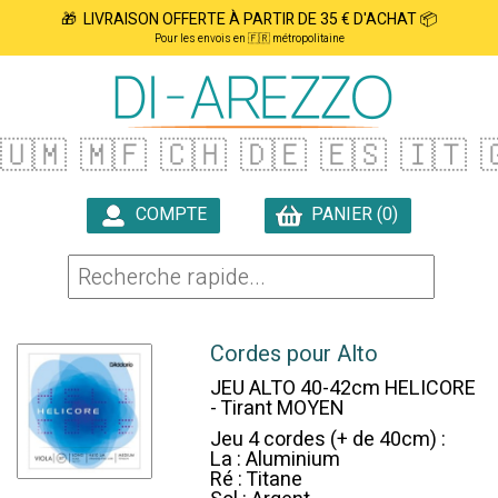
🎁 LIVRAISON OFFERTE À PARTIR DE 35 € D'ACHAT 📦
Pour les envois en 🇫🇷 métropolitaine
🇺🇲
🇲🇫
🇨🇭
🇩🇪
🇪🇸
🇮🇹

COMPTE
PANIER (0)

Cordes pour Alto
JEU ALTO 40-42cm HELICORE
- Tirant MOYEN
Jeu 4 cordes (+ de 40cm) :
La : Aluminium
Ré : Titane