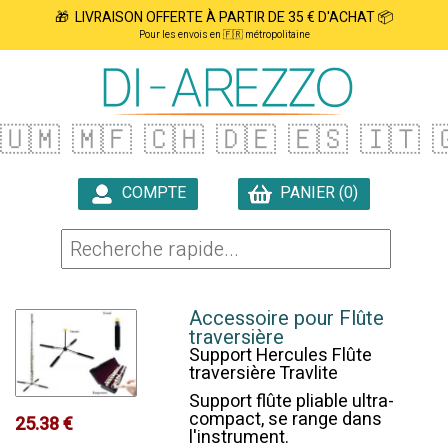
🎁 LIVRAISON OFFERTE À PARTIR DE 35 € D'ACHAT 📦
Pour les envois en 🇫🇷 métropolitaine
🇺🇲
🇲🇫
🇨🇭
🇩🇪
🇪🇸
🇮🇹

COMPTE
PANIER (0)

Accessoire pour Flûte
traversière
Support Hercules Flûte
traversière Travlite
Support flûte pliable ultra-
compact, se range dans
25.38 €
l'instrument.