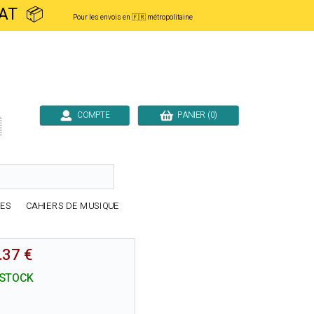
ACHAT 📦
Pour les envois en 🇫🇷 métropolitaine
COMPTE
PANIER (0)

RES
CAHIERS DE MUSIQUE
.37 €
 STOCK