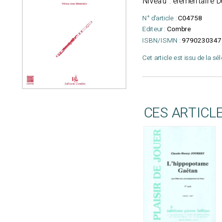
Niveau : élémentaire D
N° d'article :
C04758
Editeur :
Combre
ISBN/ISMN :
9790230347
Cet article est issu de la sé
CES ARTICL