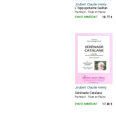
Joubert Claude-Henry
L' hippopotame Gaétan
Partition - Flûte et Piano
ENVOI IMMÉDIAT
18.77 €
Joubert Claude-Henry
Sérénade Catalane
Partition - Flûte et Piano
ENVOI IMMÉDIAT
17.49 €