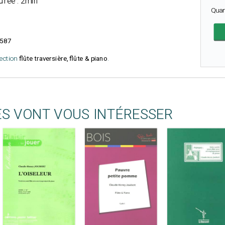
urée : 2min
Quan
587
lection
flûte traversière, flûte & piano
.
ES VONT VOUS INTÉRESSER