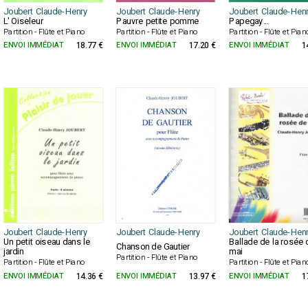
Joubert Claude-Henry
Joubert Claude-Henry
Joubert Claude-Hen
L' Oiseleur
Pauvre petite pomme
Papegay...
Partition - Flûte et Piano
Partition - Flûte et Piano
Partition - Flûte et Pian
ENVOI IMMÉDIAT
18.77 €
ENVOI IMMÉDIAT
17.20 €
ENVOI IMMÉDIAT
1
Joubert Claude-Henry
Joubert Claude-Henry
Joubert Claude-Hen
Un petit oiseau dans le
Ballade de la rosée 
Chanson de Gautier
jardin
mai
Partition - Flûte et Piano
Partition - Flûte et Piano
Partition - Flûte et Pian
ENVOI IMMÉDIAT
14.36 €
ENVOI IMMÉDIAT
13.97 €
ENVOI IMMÉDIAT
1