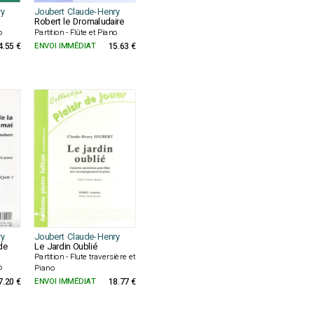
ry
Joubert Claude-Henry
Robert le Dromaludaire
o
Partition - Flûte et Piano
4.55 €
ENVOI IMMÉDIAT
15.63 €
ry
Joubert Claude-Henry
de
Le Jardin Oublié
Partition - Flute traversière et
o
Piano
7.20 €
ENVOI IMMÉDIAT
18.77 €