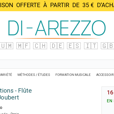
AISON OFFERTE À PARTIR DE 35 € D'
🇺🇲
🇲🇫
🇨🇭
🇩🇪
🇪🇸
🇮🇹
🇬
VARIÉTÉ
MÉTHODES / ÉTUDES
FORMATION MUSICALE
ACCESSOI
ions - Flûte
16
Joubert
EN
no