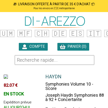
🎁 LIVRAISON OFFERTE À PARTIR DE 35 € D'ACHAT 📦
Pour les envois en 🇫🇷 métropolitaine
🇺🇲
🇲🇫
🇨🇭
🇩🇪
🇪🇸
🇮🇹

COMPTE
PANIER (0)

HAYDN
Symphonies Volume 10 -
82.07 €
Score
EN STOCK
Joseph Haydn Symphonies 88
à 92 + Concertante
Expédition prévue
AUJOURD'HUI