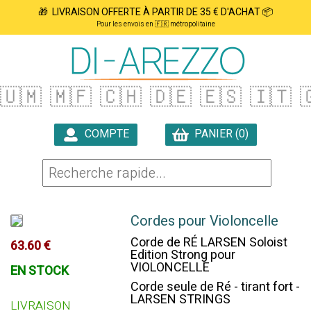
🎁 LIVRAISON OFFERTE À PARTIR DE 35 € D'ACHAT 📦
Pour les envois en 🇫🇷 métropolitaine
🇺🇲
🇲🇫
🇨🇭
🇩🇪
🇪🇸
🇮🇹

COMPTE
PANIER (0)

Cordes pour Violoncelle
Corde de RÉ LARSEN Soloist
63.60 €
Edition Strong pour
VIOLONCELLE
EN STOCK
Corde seule de Ré - tirant fort -
LARSEN STRINGS
LIVRAISON