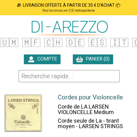
🎁 LIVRAISON OFFERTE À PARTIR DE 35 € D'ACHAT 📦
Pour les envois en 🇫🇷 métropolitaine
🇺🇲
🇲🇫
🇨🇭
🇩🇪
🇪🇸
🇮🇹

COMPTE
PANIER (0)

Cordes pour Violoncelle
Corde de LA LARSEN
VIOLONCELLE Medium
Corde seule de La - tirant
moyen - LARSEN STRINGS