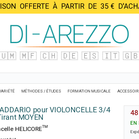
AISON OFFERTE À PARTIR DE 35 € D'
🇺🇲
🇲🇫
🇨🇭
🇩🇪
🇪🇸
🇮🇹
🇬
VARIÉTÉ
MÉTHODES / ÉTUDES
FORMATION MUSICALE
ACCESSOI
'ADDARIO pour VIOLONCELLE 3/4
48
Tirant MOYEN
EN
oncelle HELICORE™
Expé