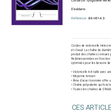
Corde Do Tungstène filé A
D'addario
Référence :
B4-H514-3
Cordes de violoncelle Helicore 
et chaud. La chaîne de diamètr
produit des chaînes connues pou
Redimensionnées en fonction d
optimisés pour les besoins de 
• Violoncelle 4/4 taille avec 
• Moyenne tension
• Âme d'acier toronnée offre un
• Chaîne polyvalente qui foncti
• Toutes les chaînes de D'Addar
CES ARTICL