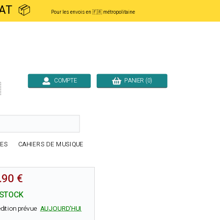
ACHAT 📦
Pour les envois en 🇫🇷 métropolitaine
COMPTE
PANIER (0)

RES
CAHIERS DE MUSIQUE
.90 €
 STOCK
dition prévue
AUJOURD'HUI