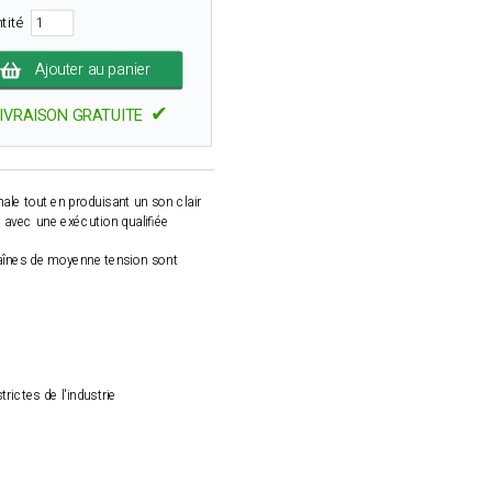
tité
Ajouter au panier
✔
IVRAISON GRATUITE
male tout en produisant un son clair
s avec une exécution qualifiée
haînes de moyenne tension sont
rictes de l'industrie