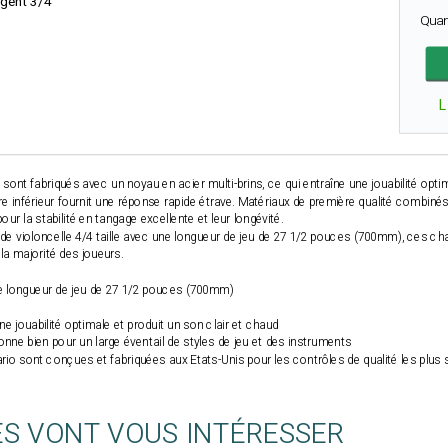
rgent 3/4
Quan
L
sont fabriqués avec un noyau en acier multi-brins, ce qui entraîne une jouabilité opti
e inférieur fournit une réponse rapide étrave. Matériaux de première qualité combiné
r la stabilité en tangage excellente et leur longévité.
e violoncelle 4/4 taille avec une longueur de jeu de 27 1/2 pouces (700mm), ces c
la majorité des joueurs.
une longueur de jeu de 27 1/2 pouces (700mm)
e jouabilité optimale et produit un son clair et chaud
onne bien pour un large éventail de styles de jeu et des instruments
io sont conçues et fabriquées aux Etats-Unis pour les contrôles de qualité les plus st
ES VONT VOUS INTÉRESSER