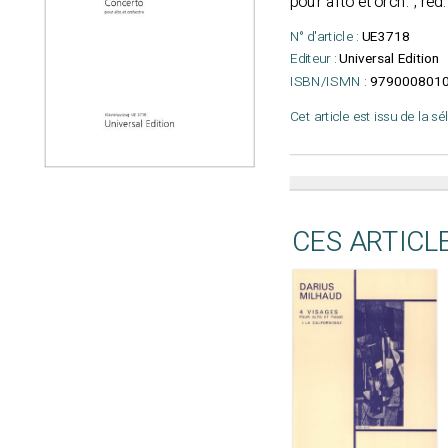
pour alto et orch. ; réd
N° d'article :
UE3718
Editeur :
Universal Edition
ISBN/ISMN :
979000801
Cet article est issu de la s
CES ARTICL