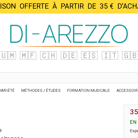
AISON OFFERTE À PARTIR DE 35 € D'
🇺🇲
🇲🇫
🇨🇭
🇩🇪
🇪🇸
🇮🇹
🇬
VARIÉTÉ
MÉTHODES / ÉTUDES
FORMATION MUSICALE
ACCESSOI
35
d
EN
o
Exp