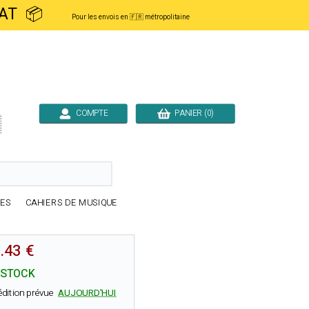
ACHAT 📦
Pour les envois en 🇫🇷 métropolitaine
COMPTE
PANIER (0)

RES
CAHIERS DE MUSIQUE
.43 €
 STOCK
édition prévue
AUJOURD'HUI