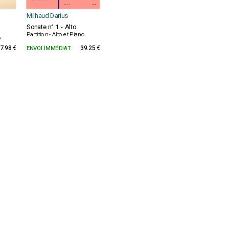
Milhaud Darius
Sonate n° 1 - Alto
Partition - Alto et Piano
o
7.98 €
ENVOI IMMÉDIAT
39.25 €