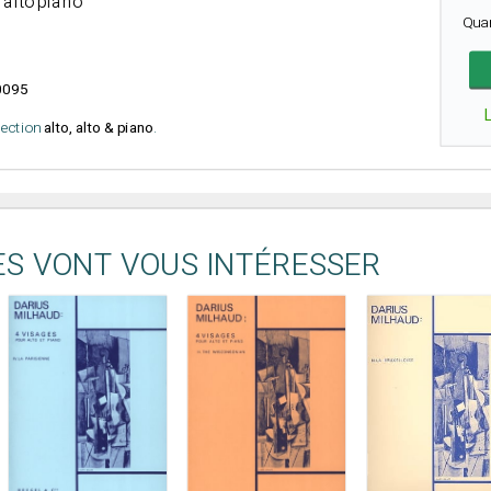
. alto piano
Qua
0095
élection
alto, alto & piano
.
ES VONT VOUS INTÉRESSER