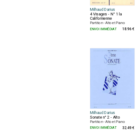
Milhaud Darius
4 Visages - N° 1 la
Californienne
Partition - Alto et Piano
ENVOI IMMÉDIAT
18.96 €
Milhaud Darius
Sonate n° 2 - Alto
Partition - Alto et Piano
ENVOI IMMÉDIAT
32.49 €