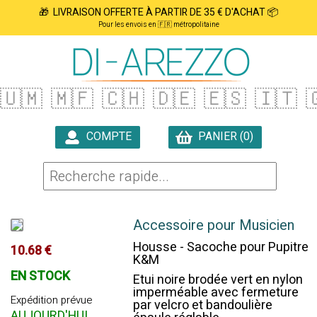
🎁 LIVRAISON OFFERTE À PARTIR DE 35 € D'ACHAT 📦
Pour les envois en 🇫🇷 métropolitaine
🇺🇲
🇲🇫
🇨🇭
🇩🇪
🇪🇸
🇮🇹

COMPTE
PANIER (0)

Accessoire pour Musicien
Housse - Sacoche pour Pupitre
10.68 €
K&M
EN STOCK
Etui noire brodée vert en nylon
imperméable avec fermeture
Expédition prévue
par velcro et bandoulière
AUJOURD'HUI