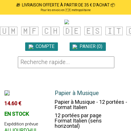
🎁 LIVRAISON OFFERTE À PARTIR DE 35 € D'ACHAT 📦
Pour les envois en 🇫🇷 métropolitaine
🇺🇲
🇲🇫
🇨🇭
🇩🇪
🇪🇸
🇮🇹

COMPTE
PANIER (0)

Papier à Musique
Papier à Musique - 12 portées -
14.60 €
Format Italien
EN STOCK
12 portées par page
Format Italien (sens
Expédition prévue
horizontal)
AUJOURD'HUI