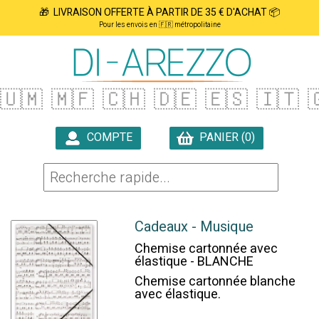
🎁 LIVRAISON OFFERTE À PARTIR DE 35 € D'ACHAT 📦
Pour les envois en 🇫🇷 métropolitaine
🇺🇲
🇲🇫
🇨🇭
🇩🇪
🇪🇸
🇮🇹

COMPTE
PANIER (0)

Cadeaux - Musique
Chemise cartonnée avec
élastique - BLANCHE
Chemise cartonnée blanche
avec élastique.