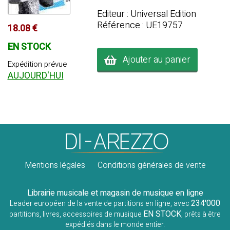
Editeur : Universal Edition
Référence : UE19757
18.08 €
EN STOCK
Ajouter au panier
Expédition prévue
AUJOURD'HUI
Mentions légales
Conditions générales de vente
Librairie musicale et magasin de musique en ligne
234'000
Leader européen de la vente de partitions en ligne, avec
EN STOCK
partitions, livres, accessoires de musique
, prêts à être
expédiés dans le monde entier.