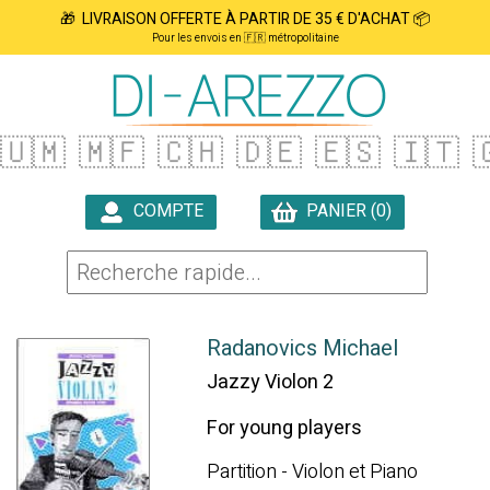
🎁 LIVRAISON OFFERTE À PARTIR DE 35 € D'ACHAT 📦
Pour les envois en 🇫🇷 métropolitaine
🇺🇲
🇲🇫
🇨🇭
🇩🇪
🇪🇸
🇮🇹

COMPTE
PANIER (0)

Radanovics Michael
Jazzy Violon 2
For young players
Partition - Violon et Piano