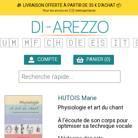
🎁 LIVRAISON OFFERTE À PARTIR DE 35 € D'ACHAT 📦
Pour les envois en 🇫🇷 métropolitaine
🇺🇲
🇲🇫
🇨🇭
🇩🇪
🇪🇸
🇮🇹

COMPTE
PANIER (0)

HUTOIS Marie
Physiologie et art du chant
À l'écoute de son corps pour
optimiser sa technique vocale