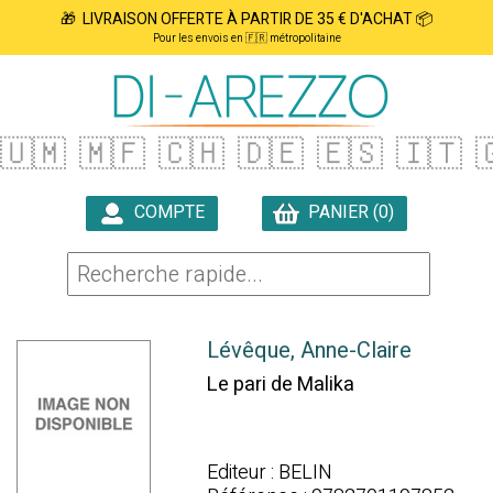
🎁 LIVRAISON OFFERTE À PARTIR DE 35 € D'ACHAT 📦
Pour les envois en 🇫🇷 métropolitaine
🇺🇲
🇲🇫
🇨🇭
🇩🇪
🇪🇸
🇮🇹

COMPTE
PANIER (0)

Lévêque, Anne-Claire
Le pari de Malika
Editeur : BELIN