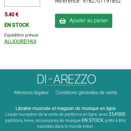
Référence : 9782701197852
5.40 €
Ajouter au panier
EN STOCK
Expédition prévue
AUJOURD'HUI
Mentions légales
Conditions générales de vente
Librairie musicale et magasin de musique en ligne
234'000
Leader européen de la vente de partitions en ligne, avec
EN STOCK
partitions, livres, accessoires de musique
, prêts à être
expédiés dans le monde entier.