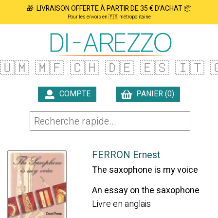
🎁 LIVRAISON OFFERTE À PARTIR DE 35 € D'ACHAT 📦
Pour les envois en 🇫🇷 métropolitaine
🇺🇲
🇲🇫
🇨🇭
🇩🇪
🇪🇸
🇮🇹

COMPTE
PANIER (0)

FERRON Ernest
The saxophone is my voice
An essay on the saxophone
Livre en anglais