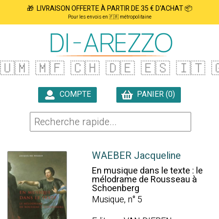
🎁 LIVRAISON OFFERTE À PARTIR DE 35 € D'ACHAT 📦
Pour les envois en 🇫🇷 métropolitaine
🇺🇲
🇲🇫
🇨🇭
🇩🇪
🇪🇸
🇮🇹

COMPTE
PANIER (0)

WAEBER Jacqueline
En musique dans le texte : le
mélodrame de Rousseau à
Schoenberg
Musique, n° 5