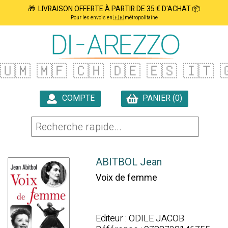
🎁 LIVRAISON OFFERTE À PARTIR DE 35 € D'ACHAT 📦
Pour les envois en 🇫🇷 métropolitaine
🇺🇲
🇲🇫
🇨🇭
🇩🇪
🇪🇸
🇮🇹

COMPTE
PANIER (0)

ABITBOL Jean
Voix de femme
Editeur : ODILE JACOB