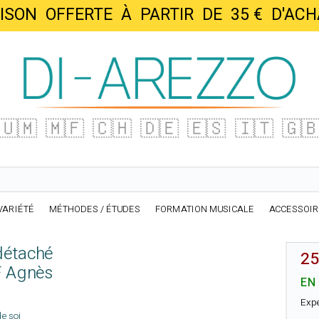
AISON OFFERTE À PARTIR DE 35 € D'
🇺🇲
🇲🇫
🇨🇭
🇩🇪
🇪🇸
🇮🇹
🇬
VARIÉTÉ
MÉTHODES / ÉTUDES
FORMATION MUSICALE
ACCESSOI
détaché
25
 Agnès
EN
Exp
de soi