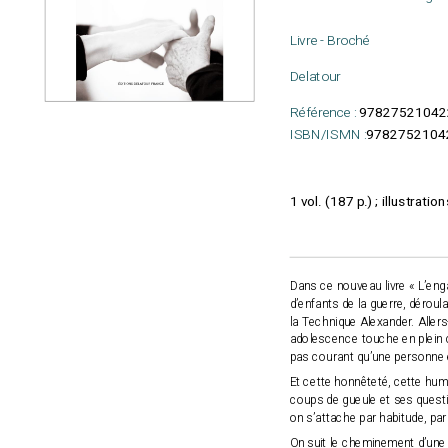
Livre - Broché
Delatour
Référence :
97827521042
ISBN/ISMN :
9782752104
1 vol. (187 p.) ; illustrat
Dans ce nouveau livre « L’eng
d’enfants de la guerre, déroul
la Technique Alexander. Aller
adolescence touche en plein c
pas courant qu’une personne e
Et cette honnêteté, cette humil
coups de gueule et ses quest
on s’attache par habitude, par
On suit le cheminement d’une 