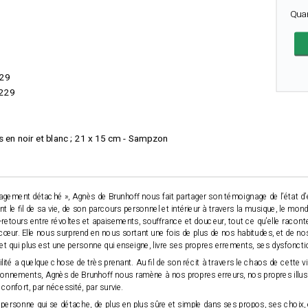
Qua
29
229
ions en noir et blanc ; 21 x 15 cm - Sampzon
agement détaché », Agnès de Brunhoff nous fait partager son témoignage de l’état d’e
ant le fil de sa vie, de son parcours personnel et intérieur à travers la musique, le m
s-retours entre révoltes et apaisements, souffrance et douceur, tout ce qu’elle racon
œur. Elle nous surprend en nous sortant une fois de plus de nos habitudes, et de nos
t qui plus est une personne qui enseigne, livre ses propres errements, ses dysfonc
ité a quelque chose de très prenant. Au fil de son récit à travers le chaos de cette vil
ionnements, Agnès de Brunhoff nous ramène à nos propres erreurs, nos propres illu
 confort, par nécessité, par survie.
personne qui se détache, de plus en plus sûre et simple dans ses propos, ses choix, e