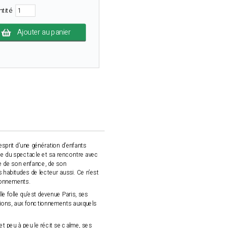
ntité
Ajouter au panier
sprit d’une génération d’enfants
onde du spectacle et sa rencontre avec
te de son enfance, de son
 habitudes de lecteur aussi. Ce n’est
tionnements.
le folle qu’est devenue Paris, ses
sions, aux fonctionnements auxquels
t peu à peu le récit se calme, ses