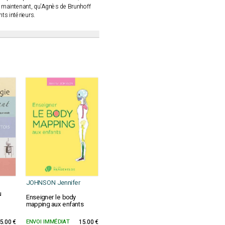
 et maintenant, qu’Agnès de Brunhoff
s intérieurs.
JOHNSON Jennifer
u
Enseigner le body
mapping aux enfants
5.00 €
ENVOI IMMÉDIAT
15.00 €