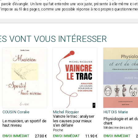
e parole d’évangile. Un livre qui fait entendre une voix juste, présente à elle-même ici
s’impose au fil des pages, comme une possible réponse à nos propres questionnement
ES VONT VOUS INTÉRESSER
COUSIN Coralie
Michel Ricquier
HUTOIS Marie
Vaincre le trac : analyser
Physiologie et art d
Le musicien, un sportif de
les causes pour mieux
chant
haut niveau
s'en défaire
Médecine des arts
Poche
ENVOI IMMÉDIAT
27.00 €
ENVOI IMMÉDIAT
11.90 €
ENVOI IMMÉDIAT
2