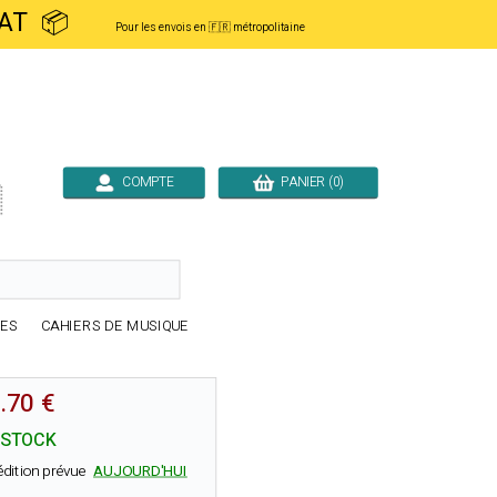
ACHAT 📦
Pour les envois en 🇫🇷 métropolitaine
COMPTE
PANIER (0)

RES
CAHIERS DE MUSIQUE
.70 €
 STOCK
édition prévue
AUJOURD'HUI