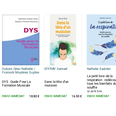
Dubois-Giner Nathalie /
EFFRAY Samuel
Nathalie Saulnier
Fromont-Moulinier Sophie
Le petit livre de la
respiration : redéco
DYS : Guide Pour La
Dans la tête d'un
tous les bienfaits d
Formation Musicale
musicien
souffle
Le petit livre...
ENVOI IMMÉDIAT
18.80 €
ENVOI IMMÉDIAT
16.90 €
ENVOI IMMÉDIAT