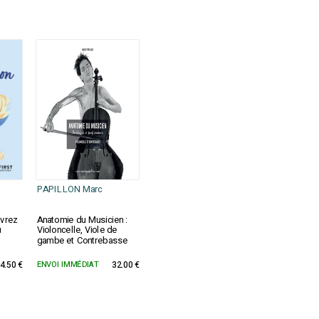
PAPILLON Marc
uvrez
Anatomie du Musicien :
u
Violoncelle, Viole de
gambe et Contrebasse
4.50 €
ENVOI IMMÉDIAT
32.00 €