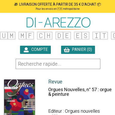
🎁 LIVRAISON OFFERTE À PARTIR DE 35 € D'ACHAT 📦
Pour les envois en 🇫🇷 métropolitaine
🇺🇲
🇲🇫
🇨🇭
🇩🇪
🇪🇸
🇮🇹

COMPTE
PANIER (0)

Revue
Orgues Nouvelles, n° 57 : orgue
& peinture
Editeur : Orgues nouvelles