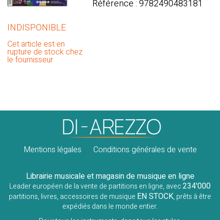
Référence : 9782490483181
INDISPONIBLE
Cet article est en
rupture de stock chez
le fournisseur
Mentions légales
Conditions générales de vente
Librairie musicale et magasin de musique en ligne
234'000
Leader européen de la vente de partitions en ligne, avec
EN STOCK
partitions, livres, accessoires de musique
, prêts à être
expédiés dans le monde entier.