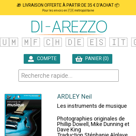
🎁 LIVRAISON OFFERTE À PARTIR DE 35 € D'ACHAT 📦
Pour les envois en 🇫🇷 métropolitaine
🇺🇲
🇲🇫
🇨🇭
🇩🇪
🇪🇸
🇮🇹

COMPTE
PANIER (0)

ARDLEY Neil
Les instruments de musique
Photographies originales de
Phillip Dowell, Mike Dunning et
Dave King
Traduction Stéphanie Alglave