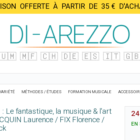
AISON OFFERTE À PARTIR DE 35 € D'
🇺🇲
🇲🇫
🇨🇭
🇩🇪
🇪🇸
🇮🇹
🇬
VARIÉTÉ
MÉTHODES / ÉTUDES
FORMATION MUSICALE
ACCESSOI
: Le fantastique, la musique & l'art
24
QUIN Laurence / FIX Florence /
EN
ck