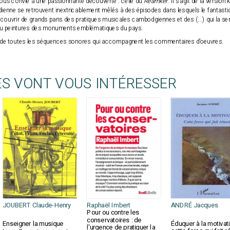
nous convie à une passionnante découverte : celle du
Reamker
. Il s'agit de la versi
tidienne se retrouvent inextricablement mêlés à des épisodes dans lesquels le fantas
couvrir de grands pans des pratiques musicales cambodgiennes et des (...) qui la serve
s ou peintures des monuments emblématiques du pays.
rt de toutes les séquences sonores qui accompagnent les commentaires d'oeuvres.
ES VONT VOUS INTÉRESSER
JOUBERT Claude-Henry
Raphaël Imbert
ANDRÉ Jacques
Pour ou contre les
conservatoires : de
Enseigner la musique
Éduquer à la motivati
l'urgence de pratiquer la