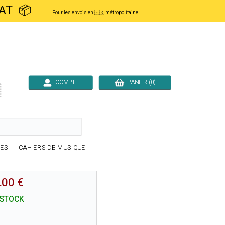
ACHAT 📦
Pour les envois en 🇫🇷 métropolitaine
COMPTE
PANIER (0)

RES
CAHIERS DE MUSIQUE
.00 €
 STOCK