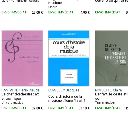
cette force qui fait r
Livre - Formation musicale
musique
Libelle
ENVOI IMMÉDIAT
25.00 €
ENVOI IMMÉDIAT
4.90 €
ENVOI IMMÉDIAT
2
FANTAPIÉ Henri-Claude
CHAILLEY Jacques
NOISETTE Claire
Le chef d'orchestre : art
L'enfant, le geste et 
Cours d'histoire de la
et technique
son
musique : Tome 1 vol. 1
Univers musical
Transmission
ENVOI IMMÉDIAT
39.00 €
ENVOI IMMÉDIAT
31.10 €
ENVOI IMMÉDIAT
1