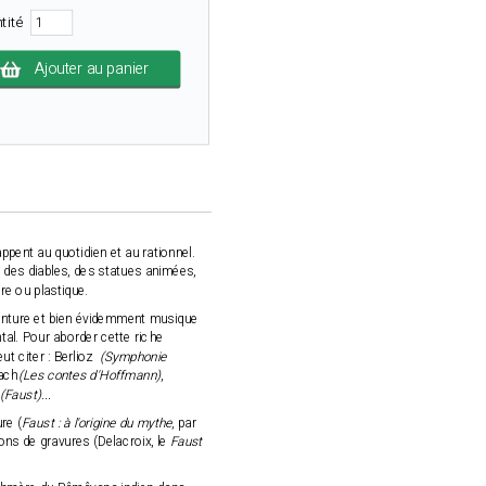
tité
Ajouter au panier
ppent au quotidien et au rationnel.
des diables, des statues animées,
re ou plastique.
einture et bien évidemment musique
al. Pour aborder cette riche
ut citer :
Berlioz
(Symphonie
ach
(Les contes d'Hoffmann)
,
(Faust)...
re (
Faust : à l'origine du mythe
, par
ions de gravures (Delacroix, le
Faust