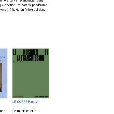
on khmère du Râmâyana indien dans
tique occupe une part prépondérante.
nt (...) (texte en fichier pdf dans
LE CORRE Pascal
on :
Le musicien et la