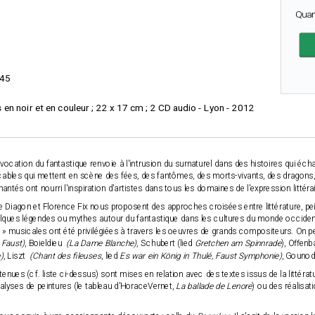
Quan
45
ons en noir et en couleur ; 22 x 17 cm ; 2 CD audio - Lyon - 2012
vocation du fantastique renvoie à l'intrusion du surnaturel dans des histoires qui écha
bles qui mettent en scène des fées, des fantômes, des morts-vivants, des dragons, 
tés ont nourri l'inspiration d'artistes dans tous les domaines de l'expression littérai
 Diagon et Florence Fix nous proposent des approches croisées entre littérature, p
elques légendes ou mythes autour du fantastique dans les cultures du monde occident
 » musicales ont été privilégiées à travers les oeuvres de grands compositeurs. On pe
 Faust)
,
Boieldieu
(La Dame Blanche)
,
Schubert
(lied
Gretchen am Spinnrade
),
Offenb
)
,
Liszt
(Chant des fileuses
, lied
Es war ein König in Thulé, Faust Symphonie)
,
Gounod
tenues (cf. liste ci-dessus) sont mises en relation avec des textes issus de la littératu
nalyses de peintures (le tableau d'HoraceVernet,
La ballade de Lenore
) ou des réalisat