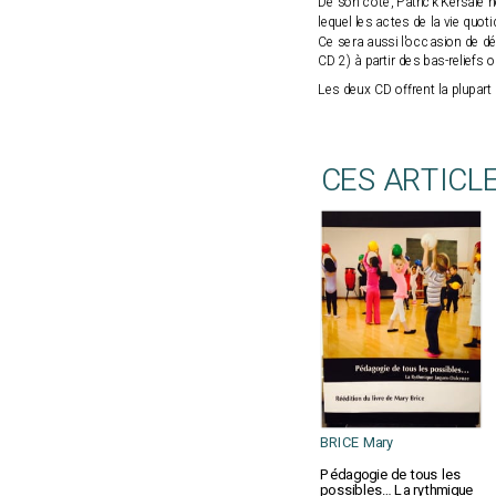
De son côté, Patrick Kersalé 
lequel les actes de la vie quo
Ce sera aussi l'occasion de dé
CD 2) à partir des bas-relief
Les deux CD offrent la plupa
CES ARTICL
BRICE Mary
Pédagogie de tous les
possibles… La rythmique