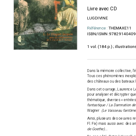
Livre avec CD
LUGDIVINE
Référence :
THEMAXE11
97829140409
ISBN/ISMN :
1 vol. (184 p.) ; illustrati
Dans la mémoire collective, l'é
Tous ces phénomènes inexplica
des châteaux ou des bateaux han
Dans cet ouvrage, Laurence Le
pour analyser et décrypter qu
thématique, diverses « entrées
fantastique / La Damnation de
Wagner
(Le Vaisseau fantôme
Ainsi, plusieurs des oeuvres re
Fl. Fix) mais aussi avec des a
de Goethe)...