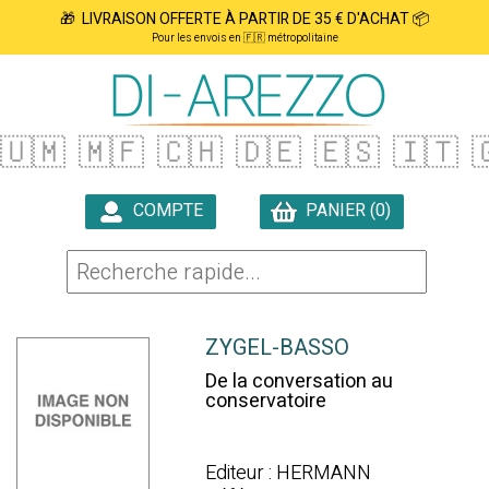
🎁 LIVRAISON OFFERTE À PARTIR DE 35 € D'ACHAT 📦
Pour les envois en 🇫🇷 métropolitaine
🇺🇲
🇲🇫
🇨🇭
🇩🇪
🇪🇸
🇮🇹

COMPTE
PANIER (0)

ZYGEL-BASSO
De la conversation au
conservatoire
Editeur : HERMANN