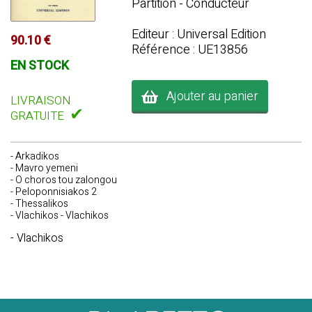
Partition - Conducteur
Editeur : Universal Edition
90.10 €
Référence : UE13856
EN STOCK
Ajouter au panier
LIVRAISON
✔
GRATUITE
- Arkadikos
- Mavro yemeni
- O choros tou zalongou
- Peloponnisiakos 2
- Thessalikos
- Vlachikos - Vlachikos
- Vlachikos