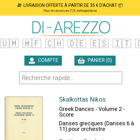
🎁 LIVRAISON OFFERTE À PARTIR DE 35 € D'ACHAT 📦
Pour les envois en 🇫🇷 métropolitaine
🇺🇲
🇲🇫
🇨🇭
🇩🇪
🇪🇸
🇮🇹

COMPTE
PANIER (0)

Skalkottas Nikos
Greek Dances - Volume 2 -
Score
Danses grecques (Danses 6 à
11) pour orchestre