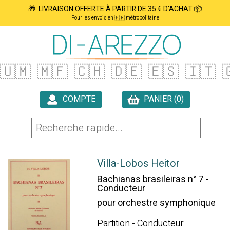
🎁 LIVRAISON OFFERTE À PARTIR DE 35 € D'ACHAT 📦
Pour les envois en 🇫🇷 métropolitaine
🇺🇲
🇲🇫
🇨🇭
🇩🇪
🇪🇸
🇮🇹

COMPTE
PANIER (0)

Villa-Lobos Heitor
Bachianas brasileiras n° 7 -
Conducteur
pour orchestre symphonique
Partition - Conducteur