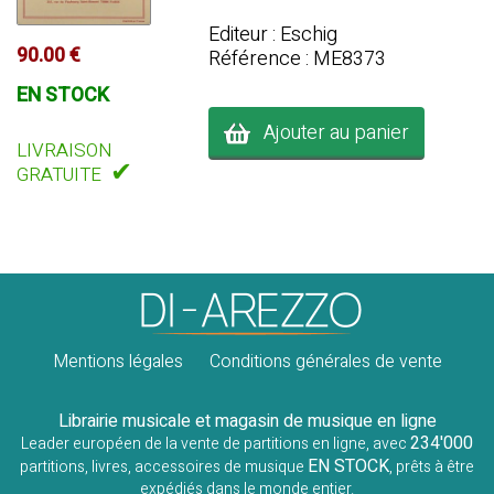
Editeur : Eschig
90.00 €
Référence : ME8373
EN STOCK
Ajouter au panier
LIVRAISON
✔
GRATUITE
Mentions légales
Conditions générales de vente
Librairie musicale et magasin de musique en ligne
234'000
Leader européen de la vente de partitions en ligne, avec
EN STOCK
partitions, livres, accessoires de musique
, prêts à être
expédiés dans le monde entier.