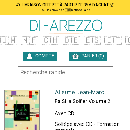
🎁 LIVRAISON OFFERTE À PARTIR DE 35 € D'ACHAT 📦
Pour les envois en 🇫🇷 métropolitaine
🇺🇲
🇲🇫
🇨🇭
🇩🇪
🇪🇸
🇮🇹

COMPTE
PANIER (0)

Allerme Jean-Marc
Fa Si la Solfier Volume 2
Avec CD
.
Solfège avec CD - Formation