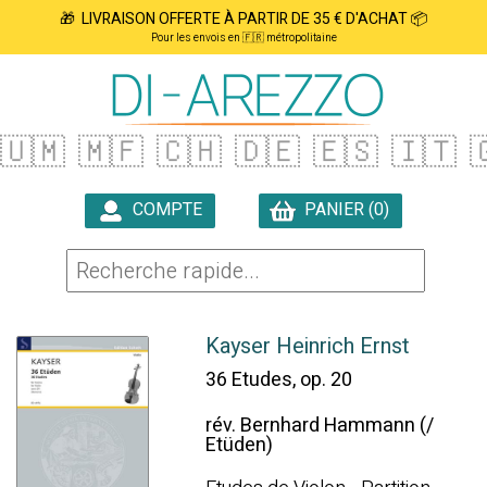
🎁 LIVRAISON OFFERTE À PARTIR DE 35 € D'ACHAT 📦
Pour les envois en 🇫🇷 métropolitaine
🇺🇲
🇲🇫
🇨🇭
🇩🇪
🇪🇸
🇮🇹

COMPTE
PANIER (0)

Kayser Heinrich Ernst
36 Etudes, op. 20
rév. Bernhard Hammann (/
Etüden)