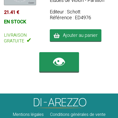
Etudes de Violon - Partition
Editeur : Schott
21.41 €
Référence : ED4976
EN STOCK
Ajouter au panier
LIVRAISON
✔
GRATUITE
👁️
Mentions légales
Conditions générales de vente