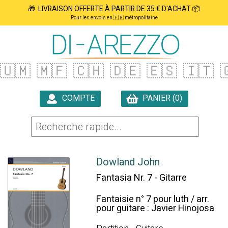
🎁 LIVRAISON OFFERTE À PARTIR DE 35 € D'ACHAT 📦
Pour les envois en 🇫🇷 métropolitaine
🇺🇲
🇲🇫
🇨🇭
🇩🇪
🇪🇸
🇮🇹

COMPTE
PANIER (0)

Dowland John
Fantasia Nr. 7 - Gitarre
Fantaisie n° 7 pour luth / arr.
pour guitare : Javier Hinojosa