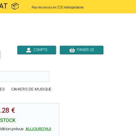
ACHAT 📦
Pour les envois en 🇫🇷 métropolitaine
COMPTE
PANIER (0)

RES
CAHIERS DE MUSIQUE
.28 €
 STOCK
édition prévue
AUJOURD'HUI