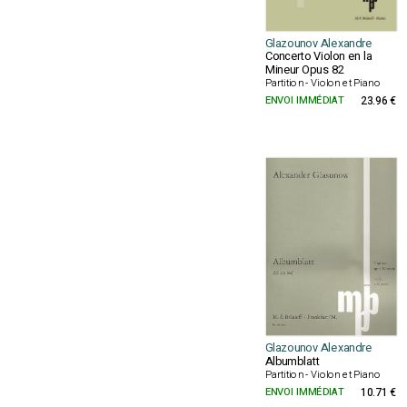
Glazounov Alexandre
Concerto Violon en la
Mineur Opus 82
Partition - Violon et Piano
ENVOI IMMÉDIAT
23.96 €
Glazounov Alexandre
Albumblatt
Partition - Violon et Piano
ENVOI IMMÉDIAT
10.71 €