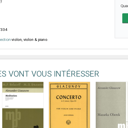
6)
Qua
7334
élection
violon, violon & piano
.
ES VONT VOUS INTÉRESSER