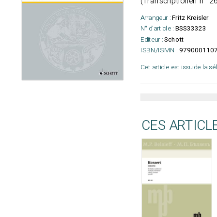
(Transcriptionen n° 2
Arrangeur :
Fritz Kreisler
N° d'article :
BSS33323
Editeur :
Schott
ISBN/ISMN :
979000110
Cet article est issu de la s
CES ARTICL