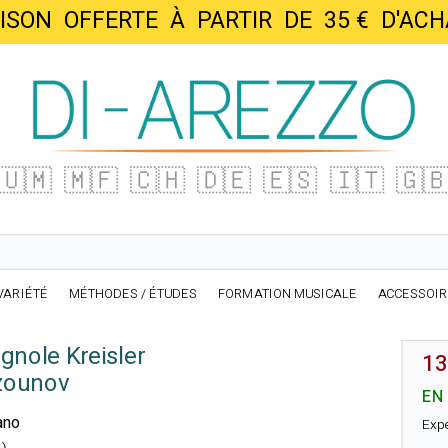
AISON OFFERTE À PARTIR DE 35 € D'
🇺🇲
🇲🇫
🇨🇭
🇩🇪
🇪🇸
🇮🇹
🇬
VARIÉTÉ
MÉTHODES / ÉTUDES
FORMATION MUSICALE
ACCESSOI
nole Kreisler
13
zounov
EN
iano
Exp