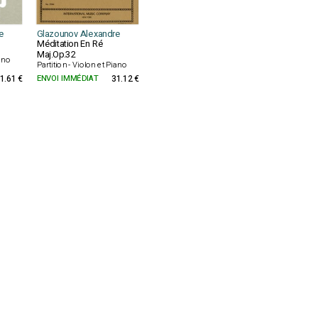
e
Glazounov Alexandre
Méditation En Ré
Maj.Op.32
iano
Partition - Violon et Piano
1.61 €
ENVOI IMMÉDIAT
31.12 €