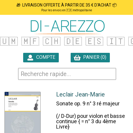
🎁 LIVRAISON OFFERTE À PARTIR DE 35 € D'ACHAT 📦
Pour les envois en 🇫🇷 métropolitaine
🇺🇲
🇲🇫
🇨🇭
🇩🇪
🇪🇸
🇮🇹

COMPTE
PANIER (0)

Leclair Jean-Marie
Sonate op. 9 n° 3 ré majeur
(/ D-Dur) pour violon et basse
continue { = n° 3 du 4ème
Livre}