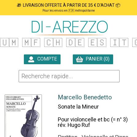
🎁 LIVRAISON OFFERTE À PARTIR DE 35 € D'ACHAT 📦
Pour les envois en 🇫🇷 métropolitaine
🇺🇲
🇲🇫
🇨🇭
🇩🇪
🇪🇸
🇮🇹

COMPTE
PANIER (0)

Marcello Benedetto
Sonate la Mineur
Pour violoncelle et bc (= n° 3)
rév. Hugo Ruf