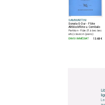
SAMMARTINI
Sonata G-Dur - Flöte
Altblockflöte u. Cembalo
Partition - Flûte (fl. à bec bec
alto) clavecin (piano)
ENVOI IMMÉDIAT
13.48 €
Li
li
Le
av