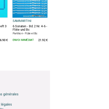
SAMMARTINI
eft 3
6 Sonaten - Bd. 2 Nr. 4-6 -
Flöte und Bc
Partition - Flûte et Bc
6.90 €
ENVOI IMMÉDIAT
21.92 €
ns générales
 légales