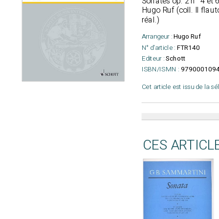
Sonates op. 2 n° 4 et 
Hugo Ruf (coll. Il flau
réal.)
Arrangeur :
Hugo Ruf
N° d'article :
FTR140
Editeur :
Schott
ISBN/ISMN :
979000109
Cet article est issu de la s
CES ARTICL