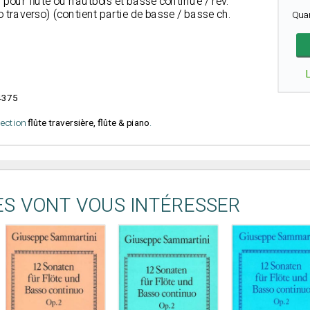
6 pour flûte ou hautbois et basse continue / rév.
to traverso) (contient partie de basse / basse ch.
Qua
4375
élection
flûte traversière, flûte & piano
.
ES VONT VOUS INTÉRESSER