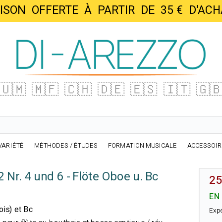
AISON OFFERTE À PARTIR DE 35 € D'
🇺🇲
🇲🇫
🇨🇭
🇩🇪
🇪🇸
🇮🇹
🇬
VARIÉTÉ
MÉTHODES / ÉTUDES
FORMATION MUSICALE
ACCESSOI
 Nr. 4 und 6 - Flöte Oboe u. Bc
25
EN
bois) et Bc
Exp