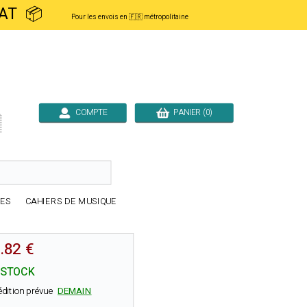
ACHAT 📦
Pour les envois en 🇫🇷 métropolitaine
COMPTE
PANIER (0)

RES
CAHIERS DE MUSIQUE
.82 €
 STOCK
édition prévue
DEMAIN