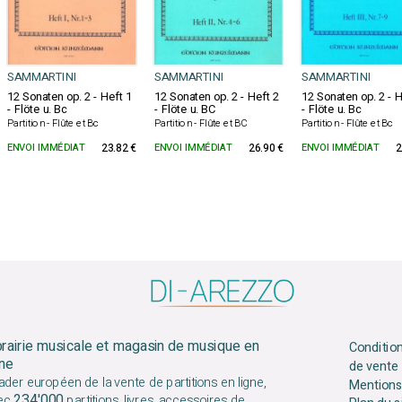
SAMMARTINI
SAMMARTINI
SAMMARTINI
12 Sonaten op. 2 - Heft 1
12 Sonaten op. 2 - Heft 2
12 Sonaten op. 2 - H
- Flöte u. Bc
- Flöte u. BC
- Flöte u. Bc
Partition - Flûte et Bc
Partition - Flûte et BC
Partition - Flûte et Bc
ENVOI IMMÉDIAT
23.82 €
ENVOI IMMÉDIAT
26.90 €
ENVOI IMMÉDIAT
2
brairie musicale et magasin de musique en
Conditio
gne
de vente
ader européen de la vente de partitions en ligne,
Mentions
234'000
ec
partitions, livres, accessoires de